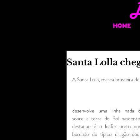
HOME
Santa Lolla cheg
A Santa Lolla, marca brasileira de
desenvolve uma linha nada ób
sobre a terra do Sol nascente
destaque é o loafer preto co
bordado do típico dragão dour