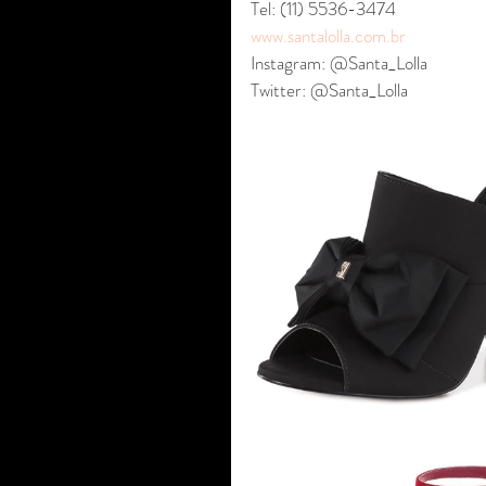
Tel: (11) 5536-3474
www.santalolla.com.br
Instagram: @Santa_Lolla
Twitter: @Santa_Lolla