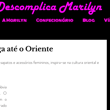
A Marilyn
Confecionário
Blog
Ví
a até o Oriente
 sapatos e acessórios femininos, inspira-se na cultura oriental e
via 
. O 
m o 
ado 