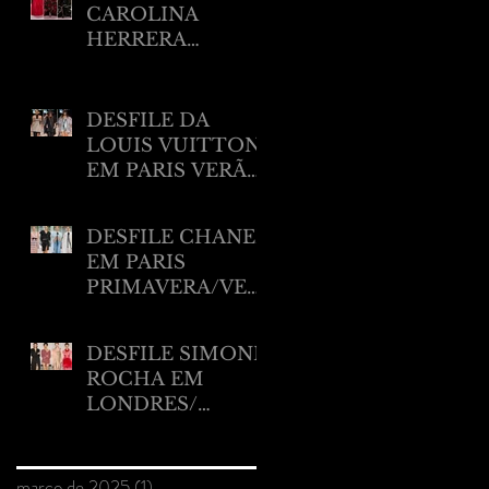
CAROLINA
HERRERA
RESORT 2025
DESFILE DA
LOUIS VUITTON
EM PARIS VERÃO
2025
DESFILE CHANEL
EM PARIS
PRIMAVERA/VER
ÃO 2025.
DESFILE SIMONE
ROCHA EM
LONDRES/
VERÃO 2025
Arquivo
março de 2025
(1)
1 post