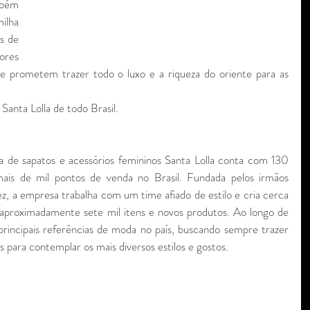
bém 
lha 
s de 
res 
e prometem trazer todo o luxo e a riqueza do oriente para as 
a Santa Lolla de todo Brasil.
de sapatos e acessórios femininos Santa Lolla conta com 130 
ais de mil pontos de venda no Brasil. Fundada pelos irmãos 
, a empresa trabalha com um time afiado de estilo e cria cerca 
aproximadamente sete mil itens e novos produtos. Ao longo de 
principais referências de moda no país, buscando sempre trazer 
 para contemplar os mais diversos estilos e gostos.