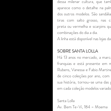
dessa milenar cultura, que tam
aparece como o detalhe na palmi
dos outros modelos. São sandália
tiras com salto grosso, nas co
preta ou vermelha e scarpins qu
combinações do dia a dia.
A linha está disponível nas lojas d
SOBRE SANTA LOLLA
Há 13 anos no mercado, a marca 
franquias e está presente em m
Rubens, Vanessa e Fabio Martinez
de cinco coleções por ano, com 
sua história, tornou-se uma das 
em cada coleção modelos variados
Santa Lolla
Av. Bem Te-Vi, 184 – Moema