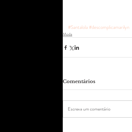
#Santalola
#descomplicamarilyn
Moda
Comentários
Escreva um comentário