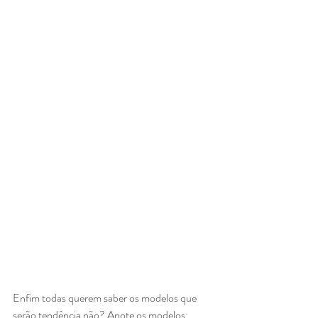
Enfim todas querem saber os modelos que 
serão tendência não? Anote os modelos: 