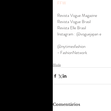
FFW 
Revista Vogue Magazine 
Revista Vogue Brasil 
Revista Elle Brasil
Instagram : @voguejapan e
@nytimesfashion 
- FashionNetwork
Moda
Comentários