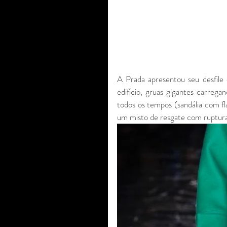
A Prada apresentou seu desfile
edifício, gruas gigantes carreg
todos os tempos (sandália com fla
um misto de resgate com ruptura