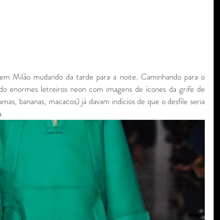
 em Milão mudando da tarde para a noite. Caminhando para o 
ando enormes letreiros neon com imagens de ícones da grife de 
mas, bananas, macacos) já davam indícios de que o desfile seria 
. 