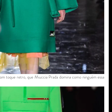
a com toque retro, que Miuccia Prada domina como ninguém essa 