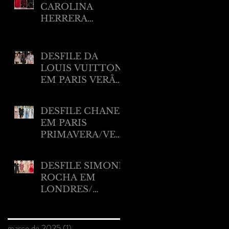
CAROLINA
HERRERA
RESORT 2025
DESFILE DA
LOUIS VUITTON
EM PARIS VERÃO
2025
DESFILE CHANEL
EM PARIS
PRIMAVERA/VER
ÃO 2025.
DESFILE SIMONE
ROCHA EM
LONDRES/
VERÃO 2025
Arquivo
março de 2025
(1)
1 post