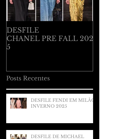
DESFILE
DESFILE B
CHANEL PRE FALL 202
VENETA EM
5
RESORT 20
Posts Recentes
DESFILE FENDI EM MILÃO
INVERNO 2025
DESFILE DE MICHAEL