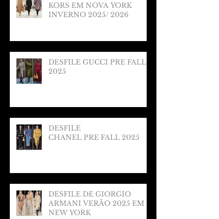
KORS EM NOVA YORK
INVERNO 2025/ 2026
DESFILE GUCCI PRE FALL
2025
DESFILE
CHANEL PRE FALL 2025
DESFILE DE GIORGIO
ARMANI VERÃO 2025 EM
NEW YORK