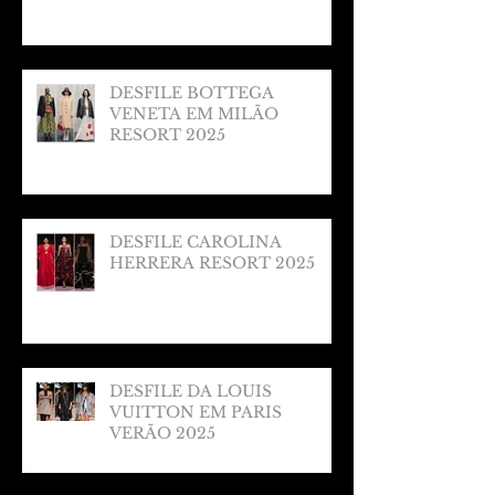
DESFILE BOTTEGA
VENETA EM MILÃO
RESORT 2025
DESFILE CAROLINA
HERRERA RESORT 2025
DESFILE DA LOUIS
VUITTON EM PARIS
VERÃO 2025