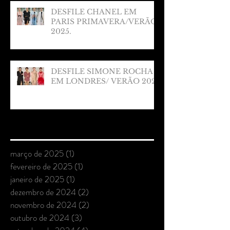
DESFILE CHANEL EM
PARIS PRIMAVERA/VERÃO
2025.
DESFILE SIMONE ROCHA
EM LONDRES/ VERÃO 2025
Arquivo
março de 2025
(1)
1 post
fevereiro de 2025
(1)
1 post
janeiro de 2025
(1)
1 post
dezembro de 2024
(2)
2 posts
novembro de 2024
(2)
2 posts
outubro de 2024
(3)
3 posts