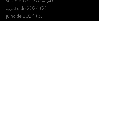
setembro de 2024
(4)
4 posts
agosto de 2024
(2)
2 posts
julho de 2024
(3)
3 posts
junho de 2024
(3)
3 posts
maio de 2024
(1)
1 post
abril de 2024
(4)
4 posts
março de 2024
(5)
5 posts
fevereiro de 2024
(4)
4 posts
janeiro de 2024
(1)
1 post
dezembro de 2023
(2)
2 posts
novembro de 2023
(3)
3 posts
outubro de 2023
(4)
4 posts
setembro de 2023
(6)
6 posts
junho de 2023
(1)
1 post
maio de 2023
(2)
2 posts
abril de 2023
(1)
1 post
março de 2023
(4)
4 posts
fevereiro de 2023
(1)
1 post