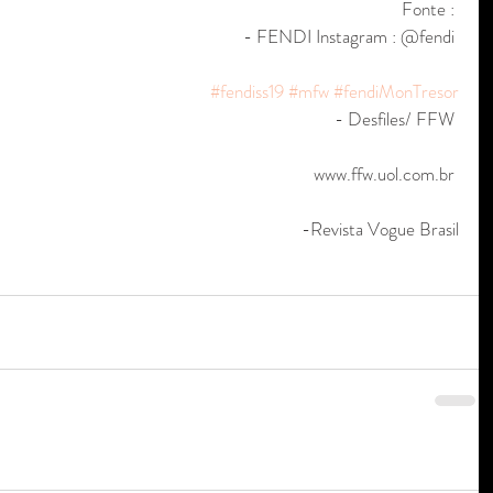
Fonte : 
- FENDI Instagram : @fendi 
#fendiss19
#mfw
#fendiMonTresor
- Desfiles/ FFW 
www.ffw.uol.com.br 
-Revista Vogue Brasil