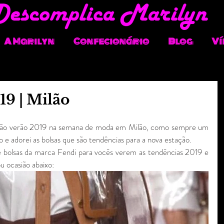
A Marilyn
Confecionário
Blog
Ví
19 | Milão
eção verão 2019 na semana de moda em Milão, como sempre um 
o e adorei as bolsas que são tendências para a nova estação. 
 bolsas da marca Fendi para vocês verem as tendências 2019 e 
u ocasião abaixo: 