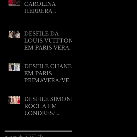
CAROLINA
HERRERA
RESORT 2025
DESFILE DA
LOUIS VUITTON
EM PARIS VERÃO
2025
DESFILE CHANEL
EM PARIS
PRIMAVERA/VER
ÃO 2025.
DESFILE SIMONE
ROCHA EM
LONDRES/
VERÃO 2025
Arquivo
março de 2025
(1)
1 post