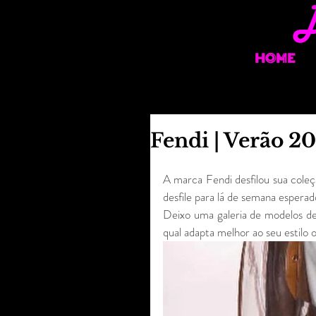
HOME
Fendi | Verão 20
A marca Fendi desfilou sua col
desfile para lá de semana esperad
Deixo uma galeria de modelos de
qual adapta melhor ao seu estilo o