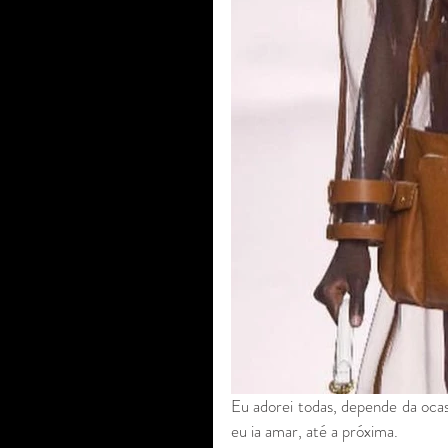
Eu adorei todas, depende da oca
eu ia amar, até a próxima. 