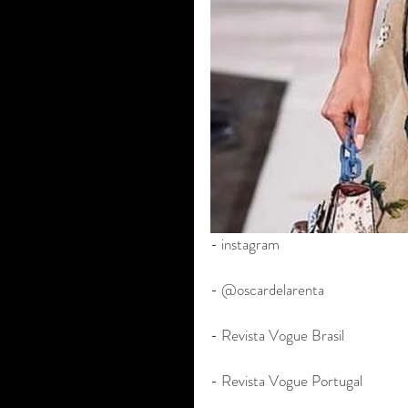
- instagram 
- @oscardelarenta 
- Revista Vogue Brasil 
- Revista Vogue Portugal 