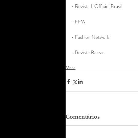
- Revista L'Officiel Brasil
- FFW 
- Fashion Network 
- Revista Bazzar
Moda
Comentários