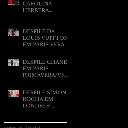
CAROLINA
HERRERA
RESORT 2025
DESFILE DA
LOUIS VUITTON
EM PARIS VERÃO
2025
DESFILE CHANEL
EM PARIS
PRIMAVERA/VER
ÃO 2025.
DESFILE SIMONE
ROCHA EM
LONDRES/
VERÃO 2025
Arquivo
março de 2025
(1)
1 post