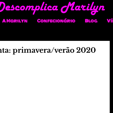
A Marilyn
Confecionário
Blog
Ví
nta: primavera/verão 2020