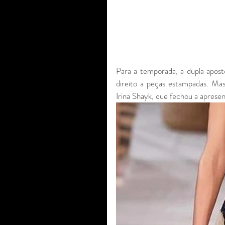
Para a temporada, a dupla aposto
direito a peças estampadas. Mas
Irina Shayk, que fechou a apresen