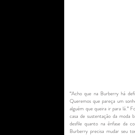
“Acho que na Burberry há defin
Queremos que pareça um sonho
alguém que queira ir para lá.” Fo
casa de sustentação da moda bri
desfile quanto na ênfase da c
Burberry precisa mudar seu tom