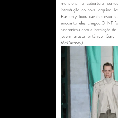
mencionar a cobertura corros
introdução do nova-iorquino J
Burberry ficou cavalheiresco n
enquanto eles chegou.O NT foi 
sincronizou com a instalação de 
jovem artista britânico Gary
McCartney).