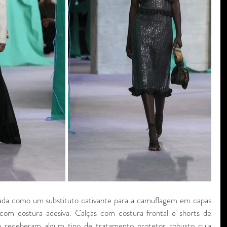
sada como um substituto cativante para a camuflagem em capas 
om costura adesiva. Calças com costura frontal e shorts de 
a receberam algum tipo de tratamento protetor robusto cuja 