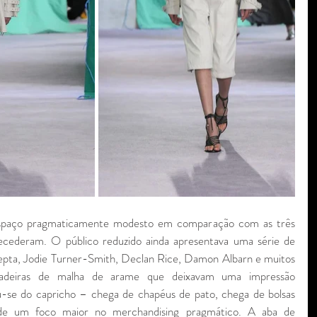
paço pragmaticamente modesto em comparação com as três 
ecederam. O público reduzido ainda apresentava uma série de 
Skepta, Jodie Turner-Smith, Declan Rice, Damon Albarn e muitos 
deiras de malha de arame que deixavam uma impressão 
-se do capricho – chega de chapéus de pato, chega de bolsas 
e um foco maior no merchandising pragmático. A aba de 