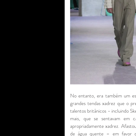
No entanto, era também um es
grandes tendas xadrez que o pr
talentos britânicos - incluindo 
mais, que se sentavam em ca
apropriadamente xadrez. Afastou
de água quente – em favor d