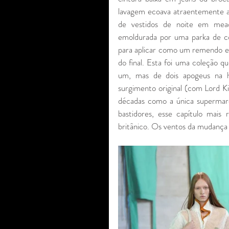
lavagem ecoava atraentemente a
de vestidos de noite em mead
emoldurada por uma parka de co
para aplicar como um remendo em
do final. Esta foi uma coleção q
um, mas de dois apogeus na hi
surgimento original (com Lord K
décadas como a única supermar
bastidores, esse capítulo mai
britânico. Os ventos da mudança