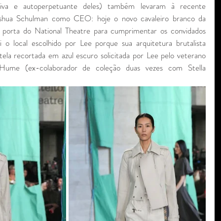
iva e autoperpetuante deles) também levaram à recente 
oshua Schulman como CEO: hoje o novo cavaleiro branco da 
a porta do National Theatre para cumprimentar os convidados 
o local escolhido por Lee porque sua arquitetura brutalista 
tela recortada em azul escuro solicitada por Lee pelo veterano 
 Hume (ex-colaborador de coleção duas vezes com Stella 