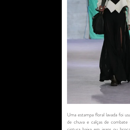
Uma estampa floral lavada foi u
de chuva e calças de combate c
cintura baixa em jeans ou broc