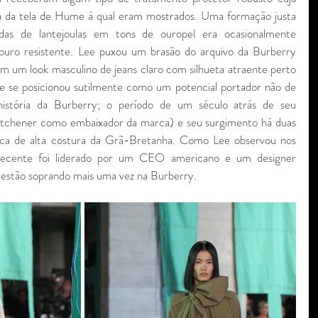
 da tela de Hume à qual eram mostrados. Uma formação justa 
as de lantejoulas em tons de ouropel era ocasionalmente 
uro resistente. Lee puxou um brasão do arquivo da Burberry 
 um look masculino de jeans claro com silhueta atraente perto 
ue se posicionou sutilmente como um potencial portador não de 
stória da Burberry; o período de um século atrás de seu 
itchener como embaixador da marca) e seu surgimento há duas 
ca de alta costura da Grã-Bretanha. Como Lee observou nos 
s recente foi liderado por um CEO americano e um designer 
 estão soprando mais uma vez na Burberry.