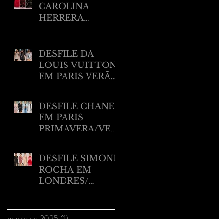
CAROLINA
HERRERA
RESORT 2025
DESFILE DA
LOUIS VUITTON
EM PARIS VERÃO
2025
DESFILE CHANEL
EM PARIS
PRIMAVERA/VER
ÃO 2025.
DESFILE SIMONE
ROCHA EM
LONDRES/
VERÃO 2025
Arquivo
março de 2025
(1)
1 post