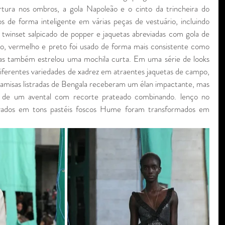
tura nos ombros, a gola Napoleão e o cinto da trincheira do 
s de forma inteligente em várias peças de vestuário, incluindo 
twinset salpicado de popper e jaquetas abreviadas com gola de 
, vermelho e preto foi usado de forma mais consistente como 
as também estrelou uma mochila curta. Em uma série de looks 
diferentes variedades de xadrez em atraentes jaquetas de campo, 
 camisas listradas de Bengala receberam um élan impactante, mas 
o de um avental com recorte prateado combinando. lenço no 
avados em tons pastéis foscos Hume foram transformados em 