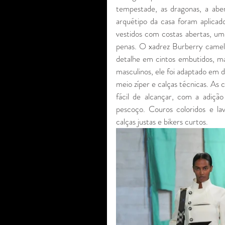
tempestade, as dragonas, a aber
arquétipo da casa foram aplicado
vestidos com costas abertas, um 
penas. O xadrez Burberry camelo
detalhe em cintos embutidos, m
masculinos, ele foi adaptado em 
meio zíper e calças técnicas. As
fácil de alcançar, com a adiçã
pescoço. Couros coloridos e l
calças justas e bikers curtos.