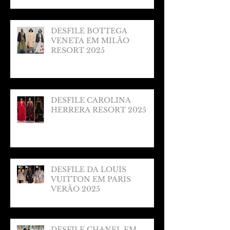
DESFILE BOTTEGA
VENETA EM MILÃO
RESORT 2025
DESFILE CAROLINA
HERRERA RESORT 2025
DESFILE DA LOUIS
VUITTON EM PARIS
VERÃO 2025
DESFILE CHANEL EM