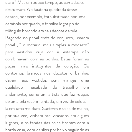
claro? Mas em pouco tempo, as camadas se 
desfizeram. A alfaiataria quadrada desse 
casaco, por exemplo, foi substituída por uma 
camisola antiquada, o familiar logotipo do 
triângulo bordado em seu decote de tule.
Pegando no papel craft do conjunto, usaram 
papel , “ o material mais simples e modesto” 
para vestidos cuja cor e estampa não 
combinavam com as bordas. Estas foram as 
peças mais instigantes da coleção. Os 
contornos brancos nos decotes e bainhas 
davam aos vestidos sem mangas uma 
qualidade inacabada de trabalho em 
andamento, como um artista que faz roupas 
de uma tela recém-pintada, em vez de colocá-
la em uma moldura. Suéteres e saias de malha, 
por sua vez, vinham pré-vincados em alguns 
lugares, e as fendas das saias ficaram com a 
borda crua, com os slips por baixo seguindo as 