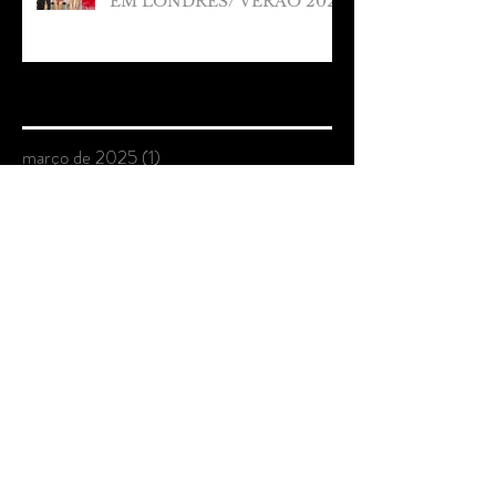
EM LONDRES/ VERÃO 2025
Arquivo
março de 2025
(1)
1 post
fevereiro de 2025
(1)
1 post
janeiro de 2025
(1)
1 post
dezembro de 2024
(2)
2 posts
novembro de 2024
(2)
2 posts
outubro de 2024
(3)
3 posts
setembro de 2024
(4)
4 posts
agosto de 2024
(2)
2 posts
julho de 2024
(3)
3 posts
junho de 2024
(3)
3 posts
maio de 2024
(1)
1 post
abril de 2024
(4)
4 posts
março de 2024
(5)
5 posts