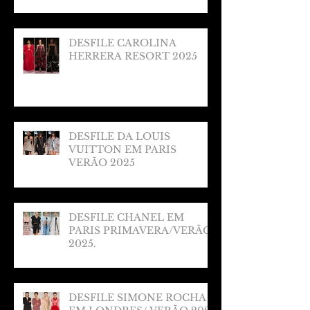
DESFILE CAROLINA
HERRERA RESORT 2025
DESFILE DA LOUIS
VUITTON EM PARIS
VERÃO 2025
DESFILE CHANEL EM
PARIS PRIMAVERA/VERÃO
2025.
DESFILE SIMONE ROCHA