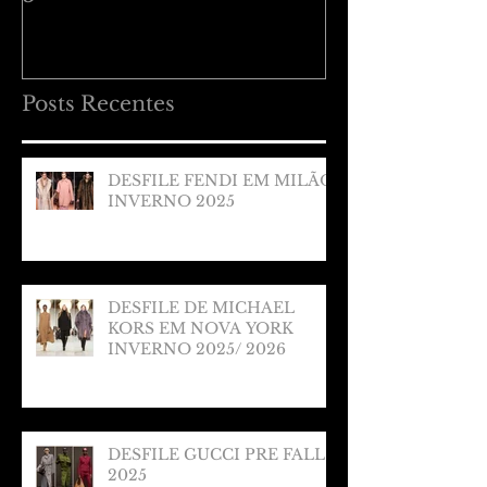
Posts Recentes
DESFILE FENDI EM MILÃO
INVERNO 2025
DESFILE DE MICHAEL
KORS EM NOVA YORK
INVERNO 2025/ 2026
DESFILE GUCCI PRE FALL
2025