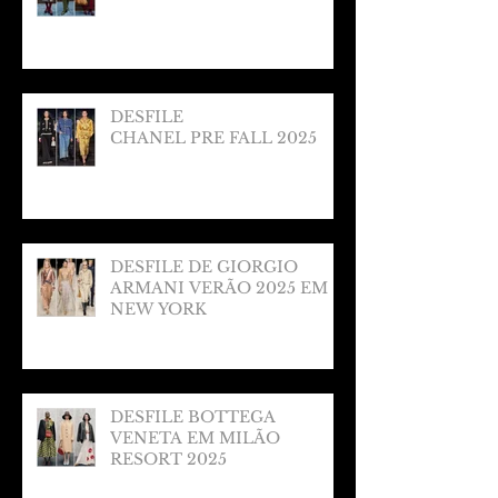
DESFILE
CHANEL PRE FALL 2025
DESFILE DE GIORGIO
ARMANI VERÃO 2025 EM
NEW YORK
DESFILE BOTTEGA
VENETA EM MILÃO
RESORT 2025