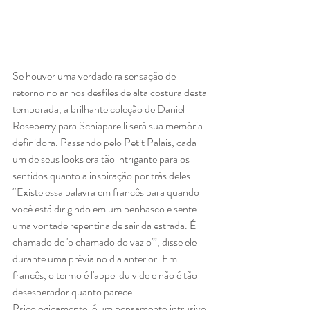
Se houver uma verdadeira sensação de 
retorno no ar nos desfiles de alta costura desta 
temporada, a brilhante coleção de Daniel 
Roseberry para Schiaparelli será sua memória 
definidora. Passando pelo Petit Palais, cada 
um de seus looks era tão intrigante para os 
sentidos quanto a inspiração por trás deles. 
“Existe essa palavra em francês para quando 
você está dirigindo em um penhasco e sente 
uma vontade repentina de sair da estrada. É 
chamado de 'o chamado do vazio'”, disse ele 
durante uma prévia no dia anterior. Em 
francês, o termo é l'appel du vide e não é tão 
desesperador quanto parece. 
Psicologicamente, é um pensamento intrusivo 