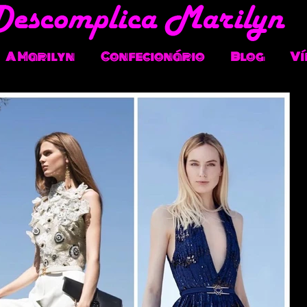
A Marilyn
Confecionário
Blog
Ví