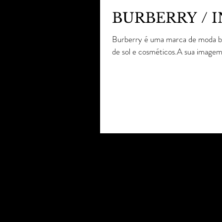
BURBERRY / 
Burberry é uma marca de moda brit
de sol e cosméticos.A sua imagem 