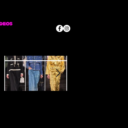
deos
Posts Em Destaque
DESFILE
DESFILE
CHANEL PRE FAL
BOTTEGA
L 2025
VENETA EM
MILÃO RESORT