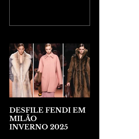
025
RESORT 202
Posts Recentes
DESFILE FENDI EM
MILÃO
INVERNO 2025