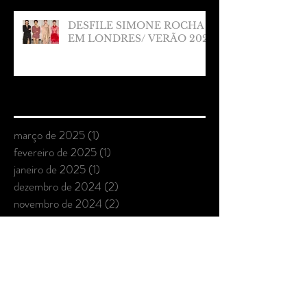
DESFILE SIMONE ROCHA
EM LONDRES/ VERÃO 2025
Arquivo
março de 2025
(1)
1 post
fevereiro de 2025
(1)
1 post
janeiro de 2025
(1)
1 post
dezembro de 2024
(2)
2 posts
novembro de 2024
(2)
2 posts
outubro de 2024
(3)
3 posts
setembro de 2024
(4)
4 posts
agosto de 2024
(2)
2 posts
julho de 2024
(3)
3 posts
junho de 2024
(3)
3 posts
maio de 2024
(1)
1 post