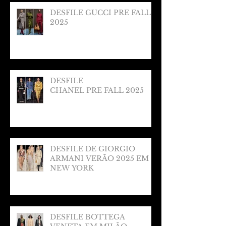
DESFILE GUCCI PRE FALL
2025
DESFILE
CHANEL PRE FALL 2025
DESFILE DE GIORGIO
ARMANI VERÃO 2025 EM
NEW YORK
DESFILE BOTTEGA