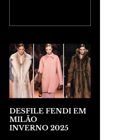
025
RESORT 202
Posts Recentes
DESFILE FENDI EM
MILÃO
INVERNO 2025