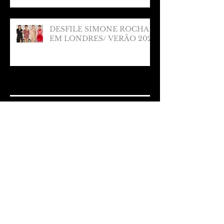
DESFILE SIMONE ROCHA
EM LONDRES/ VERÃO 2025
Arquivo
março de 2025
(1)
1 post
fevereiro de 2025
(1)
1 post
janeiro de 2025
(1)
1 post
dezembro de 2024
(2)
2 posts
novembro de 2024
(2)
2 posts
outubro de 2024
(3)
3 posts
setembro de 2024
(4)
4 posts
agosto de 2024
(2)
2 posts
julho de 2024
(3)
3 posts
junho de 2024
(3)
3 posts