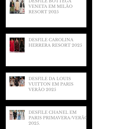
DESFILE BOTTEGA
VENETA EM MILÃO
RESORT 2025
DESFILE CAROLINA
HERRERA RESORT 2025
DESFILE DA LOUIS
VUITTON EM PARIS
VERÃO 2025
DESFILE CHANEL EM
PARIS PRIMAVERA/VERÃO
2025.