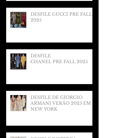
DESFILE GUCCI PRE FALL
2025
DESFILE
CHANEL PRE FALL 2025
DESFILE DE GIORGIO
ARMANI VERÃO 2025 EM
NEW YORK