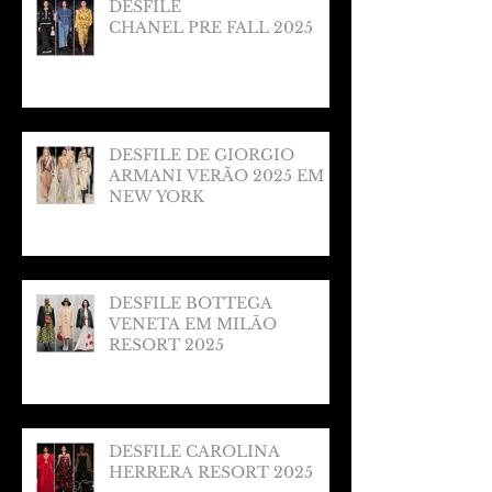
DESFILE
CHANEL PRE FALL 2025
DESFILE DE GIORGIO
ARMANI VERÃO 2025 EM
NEW YORK
DESFILE BOTTEGA
VENETA EM MILÃO
RESORT 2025
DESFILE CAROLINA
HERRERA RESORT 2025