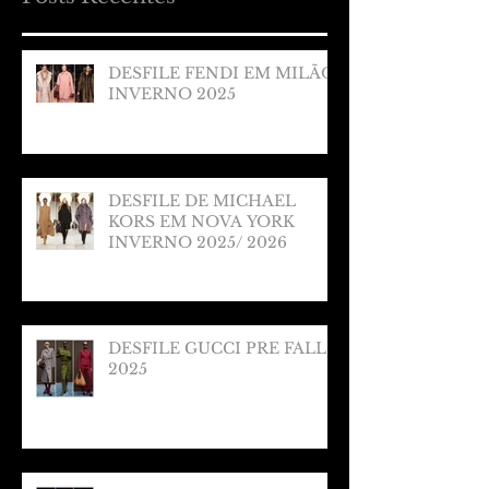
DESFILE FENDI EM MILÃO
INVERNO 2025
DESFILE DE MICHAEL
KORS EM NOVA YORK
INVERNO 2025/ 2026
DESFILE GUCCI PRE FALL
2025