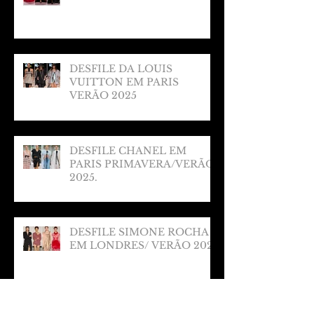
DESFILE DA LOUIS
VUITTON EM PARIS
VERÃO 2025
DESFILE CHANEL EM
PARIS PRIMAVERA/VERÃO
2025.
DESFILE SIMONE ROCHA
EM LONDRES/ VERÃO 2025
Arquivo