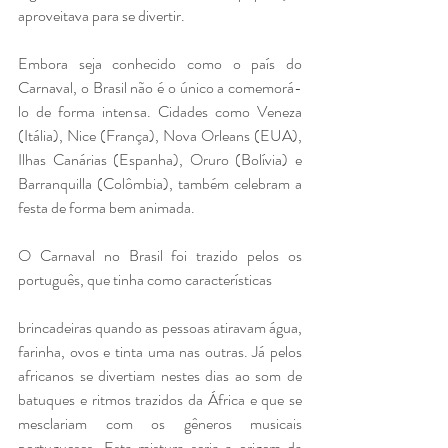
aproveitava para se divertir.
Embora seja conhecido como o país do 
Carnaval, o Brasil não é o único a comemorá-
lo de forma intensa. Cidades como Veneza 
(Itália), Nice (França), Nova Orleans (EUA), 
Ilhas Canárias (Espanha), Oruro (Bolívia) e 
Barranquilla (Colômbia), também celebram a 
festa de forma bem animada.
O Carnaval no Brasil foi trazido pelos os 
português, que tinha como características 
brincadeiras quando as pessoas atiravam água, 
farinha, ovos e tinta uma nas outras. Já pelos 
africanos se divertiam nestes dias ao som de 
batuques e ritmos trazidos da África e que se 
mesclariam com os gêneros musicais 
portugueses. Esta mistura seria a origem da 