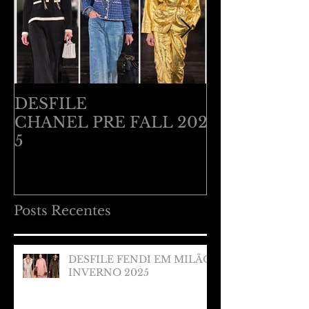
DESFILE
DESFILE B
CHANEL PRE FALL 202
VENETA EM
5
RESORT 20
Posts Recentes
DESFILE FENDI EM MILÃO
INVERNO 2025