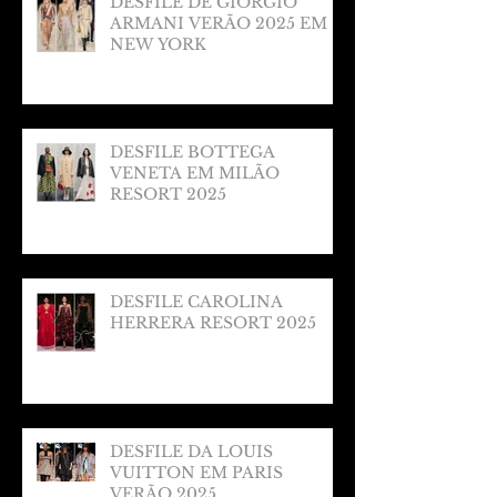
DESFILE DE GIORGIO
ARMANI VERÃO 2025 EM
NEW YORK
DESFILE BOTTEGA
VENETA EM MILÃO
RESORT 2025
DESFILE CAROLINA
HERRERA RESORT 2025
DESFILE DA LOUIS
VUITTON EM PARIS
VERÃO 2025