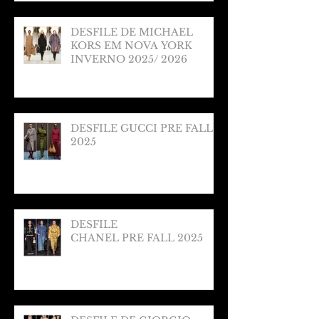
DESFILE DE MICHAEL
KORS EM NOVA YORK
INVERNO 2025/ 2026
DESFILE GUCCI PRE FALL
2025
DESFILE
CHANEL PRE FALL 2025