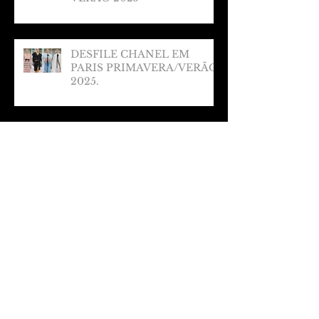
DESFILE CHANEL EM
PARIS PRIMAVERA/VERÃO
2025.
DESFILE SIMONE ROCHA
EM LONDRES/ VERÃO 2025
Arquivo
março de 2025
(1)
1 post
fevereiro de 2025
(1)
1 post
janeiro de 2025
(1)
1 post
dezembro de 2024
(2)
2 posts