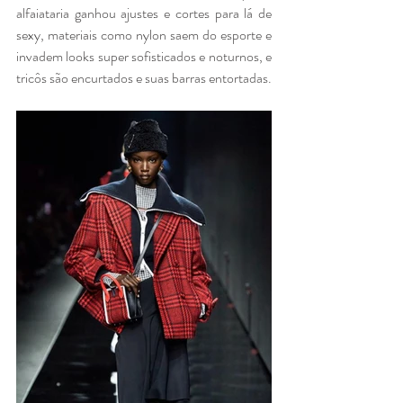
alfaiataria ganhou ajustes e cortes para lá de 
sexy, materiais como nylon saem do esporte e 
invadem looks super sofisticados e noturnos, e 
tricôs são encurtados e suas barras entortadas.