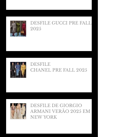
DESFILE GUCCI PRE FALL
2025
DESFILE
CHANEL PRE FALL 2025
DESFILE DE GIORGIO
ARMANI VERÃO 2025 EM
NEW YORK