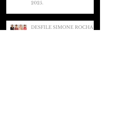
2025.
DESFILE SIMONE ROCHA
EM LONDRES/ VERÃO 2025
Arquivo
março de 2025
(1)
1 post
fevereiro de 2025
(1)
1 post
janeiro de 2025
(1)
1 post
dezembro de 2024
(2)
2 posts
novembro de 2024
(2)
2 posts
outubro de 2024
(3)
3 posts
setembro de 2024
(4)
4 posts
agosto de 2024
(2)
2 posts
julho de 2024
(3)
3 posts