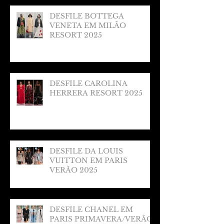
DESFILE BOTTEGA
VENETA EM MILÃO
RESORT 2025
DESFILE CAROLINA
HERRERA RESORT 2025
DESFILE DA LOUIS
VUITTON EM PARIS
VERÃO 2025
DESFILE CHANEL EM
PARIS PRIMAVERA/VERÃO