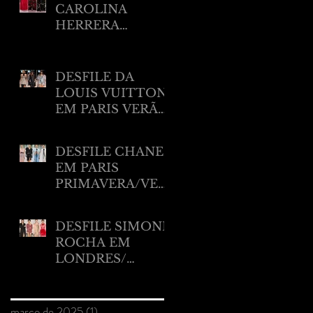
CAROLINA
HERRERA
RESORT 2025
DESFILE DA
LOUIS VUITTON
EM PARIS VERÃO
2025
DESFILE CHANEL
EM PARIS
PRIMAVERA/VER
ÃO 2025.
DESFILE SIMONE
ROCHA EM
LONDRES/
VERÃO 2025
Arquivo
março de 2025
(1)
1 post