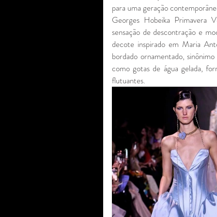
para uma geração contemporânea d
Georges Hobeika Primavera Ve
sensação de descontração e mod
decote inspirado em Maria Ant
bordado ornamentado, sinônimo d
como gotas de água gelada, for
flutuantes.