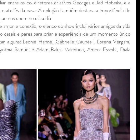
liar entre os co-diretores criativos Georges e Jad Hobeika, e a 
 e ateliês da casa. A coleção também destaca a importância de 
que nos unem no dia a dia.
e amor e conexão, o elenco do show inclui vários amigos da vida 
 casais e pares para criar a experiência de um momento único 
ar alguns: Leonie Hanne, Gabrielle Caunesil, Lorena Vergani, 
nthia Samuel e Adam Bakri, Valentina, Ameni Esseibi, Diala 