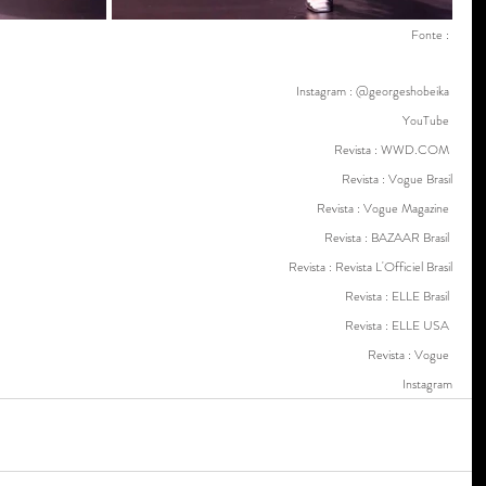
Fonte : 
Instagram : @georgeshobeika 
YouTube 
Revista : WWD.COM 
Revista : Vogue Brasil
Revista : Vogue Magazine 
Revista : BAZAAR Brasil 
Revista : Revista L'Officiel Brasil
Revista : ELLE Brasil 
Revista : ELLE USA 
Revista : Vogue 
Instagram