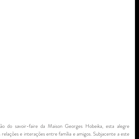
 do savoir-faire da Maison Georges Hobeika, esta alegre 
relações e interações entre família e amigos. Subjacente a este 