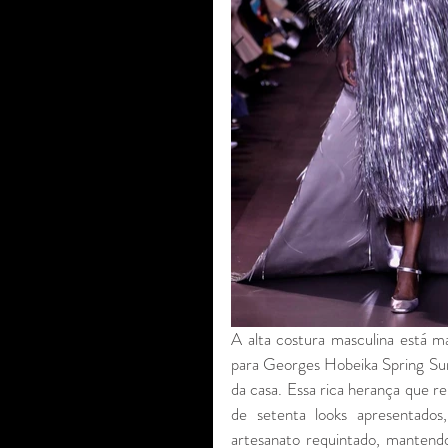
A alta costura masculina está m
para Georges Hobeika Spring S
da casa. Essa rica herança que re
de setenta looks apresentados
artesanato requintado, mantendo