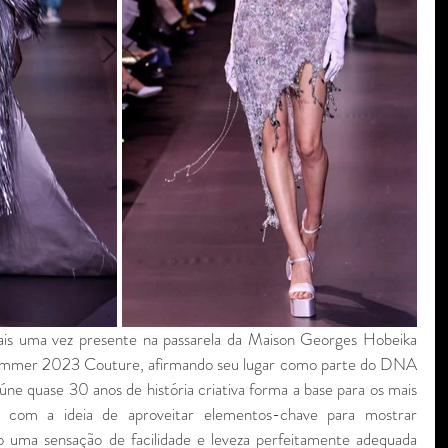
ais uma vez presente na passarela da Maison Georges Hobeika 
ummer 2023 Couture, afirmando seu lugar como parte do DNA 
úne quase 30 anos de história criativa forma a base para os mais 
, com a ideia de aproveitar elementos-chave para mostrar 
 uma sensação de facilidade e leveza perfeitamente adequada 