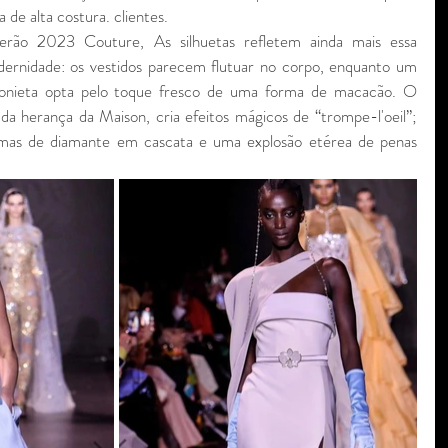
e alta costura. clientes.
rão 2023 Couture, As silhuetas refletem ainda mais essa 
ernidade: os vestidos parecem flutuar no corpo, enquanto um 
onieta opta pelo toque fresco de uma forma de macacão. O 
a herança da Maison, cria efeitos mágicos de “trompe-l'oeil”; 
mas de diamante em cascata e uma explosão etérea de penas 