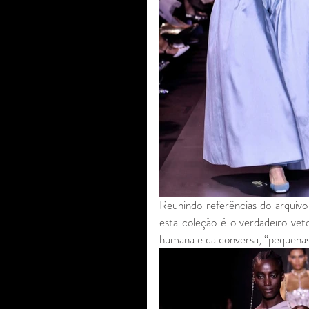
Reunindo referências do arquivo
esta coleção é o verdadeiro vet
humana e da conversa, “pequenas