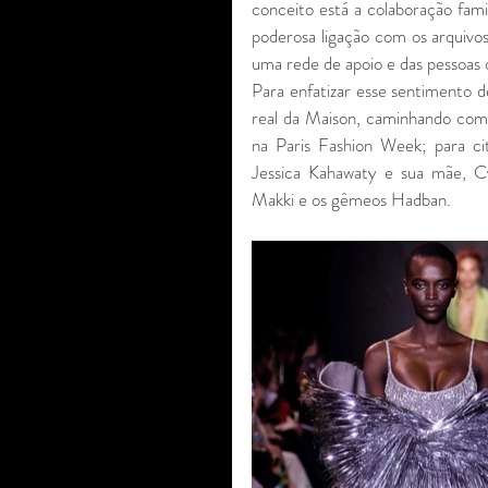
conceito está a colaboração fami
poderosa ligação com os arquivos
uma rede de apoio e das pessoas 
Para enfatizar esse sentimento d
real da Maison, caminhando como
na Paris Fashion Week; para cit
Jessica Kahawaty e sua mãe, Cy
Makki e os gêmeos Hadban.